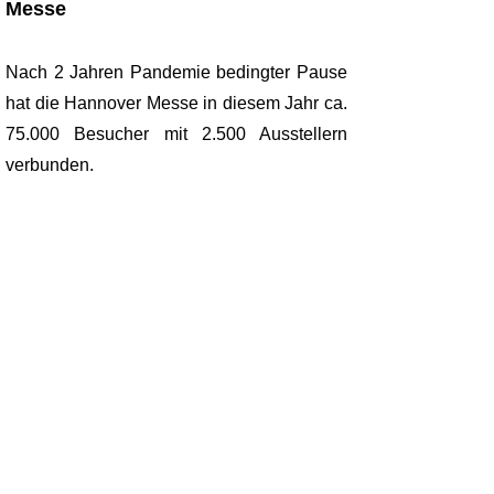
Messe
Nach 2 Jahren Pandemie bedingter Pause
hat die Hannover Messe in diesem Jahr ca.
75.000 Besucher mit 2.500 Ausstellern
verbunden.
Somit hatten auch wir wieder die
Gelegenheit unsere spezifischen
Zukaufteile aus Metall und Kunststoff
persönlich zu präsentieren. Wir bedanken
uns bei allen Besuchern, die uns dieses
Jahr auf unserem Messestand in Halle 2
besucht haben.
Wir freuen uns auf die weitere